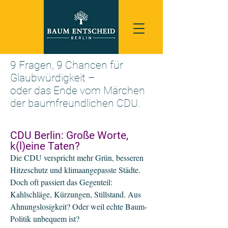
9 Fragen, 9 Chancen für
Glaubwürdigkeit –
oder das Ende vom Märchen
der baumfreundlichen CDU.
CDU Berlin: Große Worte,
k(l)eine Taten?
​​Die CDU verspricht mehr Grün, besseren
Hitzeschutz und klimaangepasste Städte.
Doch oft passiert das Gegenteil:
Kahlschläge, Kürzungen, Stillstand. Aus
Ahnungslosigkeit? Oder weil echte Baum-
Politik unbequem ist?