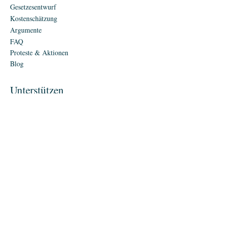
Gesetzesentwurf
Kostenschätzung
Argumente
FAQ
Proteste & Aktionen
Blog
Unterstützen
Engagieren
Fördermitgliedschaft
Firmenmitgliedschaft
Spenden
Material
Merch
Interagieren
Bündnispartner