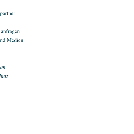
partner
 anfragen
und Medien
sum
hutz