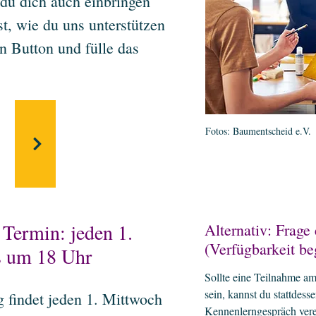
du dich auch einbringen
st, wie du uns unterstützen
en Button und fülle das
Fotos: Baumentscheid e.V.
Termin: jeden 1.
Alternativ: Frage
(Verfügbarkeit be
s um 18 Uhr
Sollte eine Teilnahme a
sein, kannst du stattdess
findet jeden 1. Mittwoch
Kennenlerngespräch ver