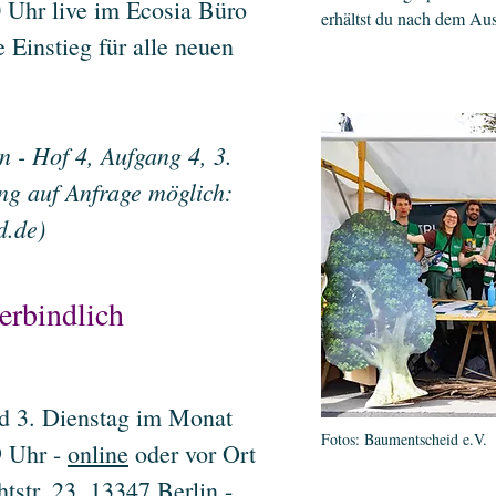
 Uhr live im Ecosia Büro
erhältst du nach dem Au
e Einstieg für alle neuen
n - Hof 4, Aufgang 4, 3.
ng auf Anfrage möglich:
d.de
)
erbindlich
nd 3. Dienstag im Monat
Fotos: Baumentscheid e.V.
 Uhr -
online
oder vor Ort
tstr. 23, 13347 Berlin -