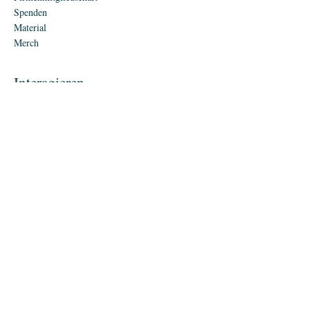
Spenden
Material
Merch
Interagieren
Bündnispartner
Kontakt
Speaker anfragen
Presse und Medien
Jobs
Impressum
Datenschutz
Bankverbindung