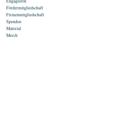
Engagieren
Fördermitgliedschaft
Firmenmitgliedschaft
Spenden
Material
Merch
Interagieren
Bündnispartner
Kontakt
Speaker anfragen
Presse und Medien
Jobs
Impressum
Datenschutz