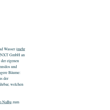
nd Wasser (
mehr
er 7NXT GmbH an
 der eigenen
hnsilos und
ngere Bäume:
us der
ahrbar, welchen
om NaBu
zum