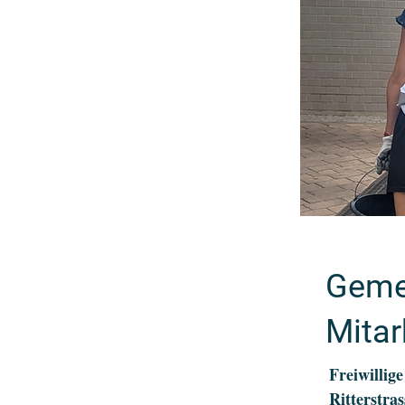
Geme
Mita
Freiwilli
Ritterstras