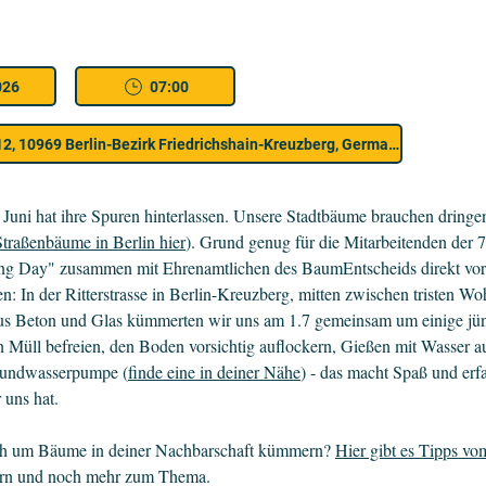
026
07:00
12, 10969 Berlin-Bezirk Friedrichshain-Kreuzberg, Germany
 Juni hat ihre Spuren hinterlassen. Unsere Stadtbäume brauchen dringe
traßenbäume in Berlin hier
). Grund genug für die Mitarbeitenden d
ng Day" zusammen mit Ehrenamtlichen des BaumEntscheids direkt vor
: In der Ritterstrasse in Berlin-Kreuzberg, mitten zwischen tristen Wo
s Beton und Glas kümmerten wir uns am 1.7 gemeinsam um einige jü
Müll befreien, den Boden vorsichtig auflockern, Gießen mit Wasser a
rundwasserpumpe (
finde eine in deiner Nähe
) - das macht Spaß und erf
 uns hat.
uch um Bäume in deiner Nachbarschaft kümmern?
Hier gibt es Tipps v
ern und noch mehr zum Thema.