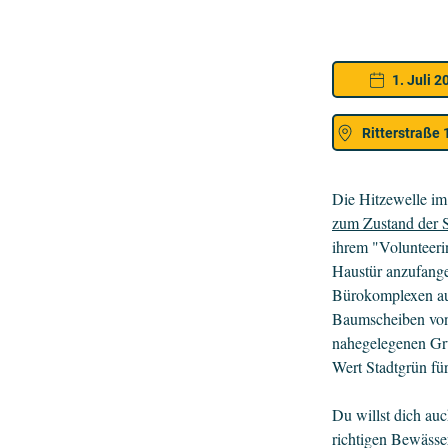
1. Juli 2
Ritterstraße 
Die Hitzewelle im
zum Zustand der S
ihrem "Volunteeri
Haustür anzufangen
Bürokomplexen au
Baumscheiben von 
nahegelegenen G
Wert Stadtgrün für
Du willst dich a
richtigen Bewäss