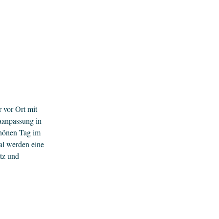
r vor Ort mit
maanpassung in
chönen Tag im
al werden eine
utz und