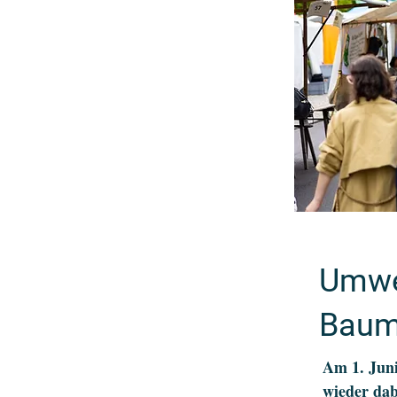
Umwel
BaumE
Am 1. Juni
wieder dab